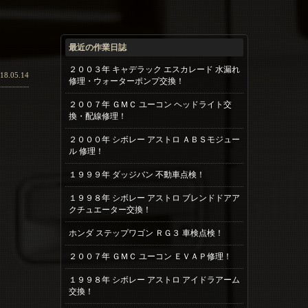
最近の作業日誌
２００３年 キャデラック エスカレード 水漏れ
18.05.14
修理・ウォーターポンプ交換！
２００７年 ＧＭＣ ユーコン ヘッドライト交
換・配線修理！
２０００年 シボレー アストロ ＡＢＳモジュー
ル 修理！
１９９９年 ダッジバン 不動車点検！
１９９８年 シボレー アストロ ブレンドドアア
クチュエーター交換！
ホンダ ステップワゴン ＲＧ３ 車検点検！
２００７年 ＧＭＣ ユーコン ＥＶＡＰ修理！
１９９８年 シボレー アストロ アイドラアーム
交換！