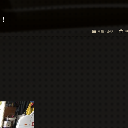
検！
車検・点検
20