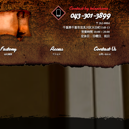
Contact by telephone.
043-301-3899
〒262-0004
千葉県千葉市花見川区大日町1548-13
営業時間 10:00～20:00
定休日：日曜日、祝日
Factory
Access
Contact Us
会社概要
アクセス
お問い合わせ