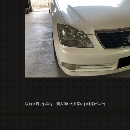
以前当店でお車をご購入頂いたN様のお姉様(*”ω”*)