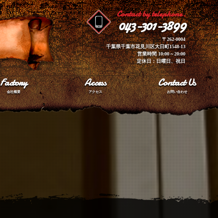
Contact by telephone.
043-301-3899
〒262-0004
千葉県千葉市花見川区大日町1548-13
営業時間 10:00～20:00
定休日：日曜日、祝日
Factory
Access
Contact Us
会社概要
アクセス
お問い合わせ