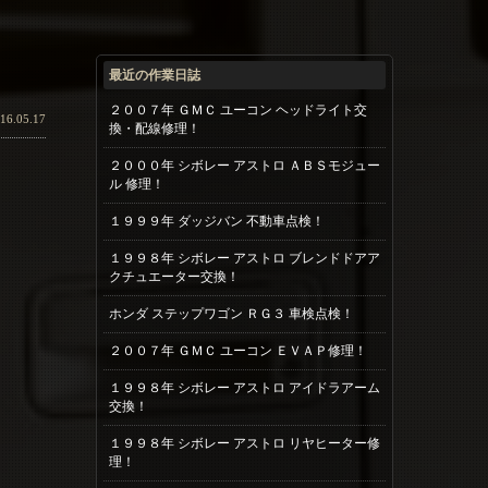
最近の作業日誌
２００７年 ＧＭＣ ユーコン ヘッドライト交
16.05.17
換・配線修理！
２０００年 シボレー アストロ ＡＢＳモジュー
ル 修理！
１９９９年 ダッジバン 不動車点検！
１９９８年 シボレー アストロ ブレンドドアア
クチュエーター交換！
ホンダ ステップワゴン ＲＧ３ 車検点検！
２００７年 ＧＭＣ ユーコン ＥＶＡＰ修理！
１９９８年 シボレー アストロ アイドラアーム
交換！
１９９８年 シボレー アストロ リヤヒーター修
理！