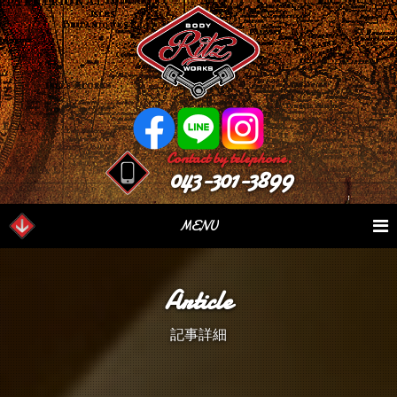
Contact by telephone.
043-301-3899
MENU
業務内容
Our Serivce
在庫車情報
Stock List
Article
パーツ情報
Parts Sales
作業日誌
Case Study
記事詳細
つぶやき
Blog
会社概要
Factory