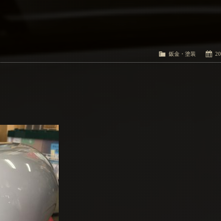
鈑金・塗装
20