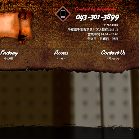
Contact by telephone.
043-301-3899
〒262-0004
千葉県千葉市花見川区大日町1548-13
営業時間 10:00～20:00
定休日：日曜日、祝日
Factory
Access
Contact Us
会社概要
アクセス
お問い合わせ