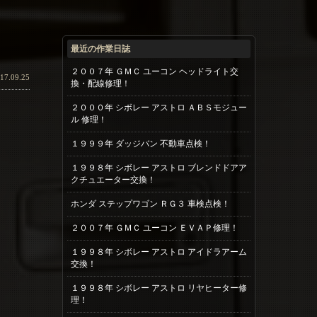
最近の作業日誌
２００７年 ＧＭＣ ユーコン ヘッドライト交
17.09.25
換・配線修理！
２０００年 シボレー アストロ ＡＢＳモジュー
ル 修理！
１９９９年 ダッジバン 不動車点検！
１９９８年 シボレー アストロ ブレンドドアア
クチュエーター交換！
ホンダ ステップワゴン ＲＧ３ 車検点検！
２００７年 ＧＭＣ ユーコン ＥＶＡＰ修理！
１９９８年 シボレー アストロ アイドラアーム
交換！
１９９８年 シボレー アストロ リヤヒーター修
理！