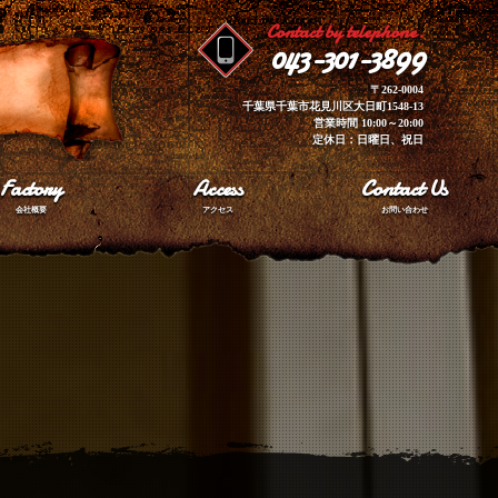
Contact by telephone.
043-301-3899
〒262-0004
千葉県千葉市花見川区大日町1548-13
営業時間 10:00～20:00
定休日：日曜日、祝日
Factory
Access
Contact Us
会社概要
アクセス
お問い合わせ