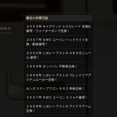
最近の作業日誌
２００３年 キャデラック エスカレード 水漏れ
16.05.11
修理・ウォーターポンプ交換！
２００７年 ＧＭＣ ユーコン ヘッドライト交
換・配線修理！
２０００年 シボレー アストロ ＡＢＳモジュー
ル 修理！
１９９９年 ダッジバン 不動車点検！
１９９８年 シボレー アストロ ブレンドドアア
クチュエーター交換！
ホンダ ステップワゴン ＲＧ３ 車検点検！
２００７年 ＧＭＣ ユーコン ＥＶＡＰ修理！
１９９８年 シボレー アストロ アイドラアーム
交換！