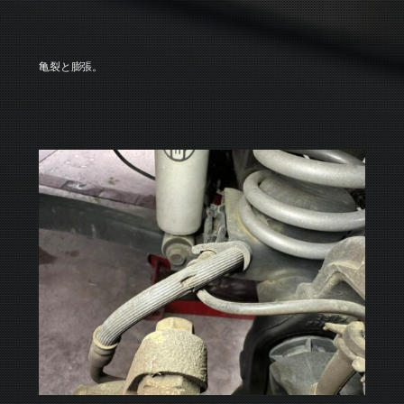
亀裂と膨張。