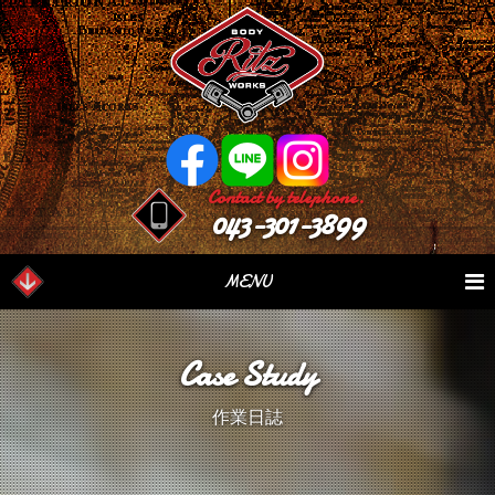
Contact by telephone.
043-301-3899
MENU
業務内容
Our Serivce
在庫車情報
Stock List
Case Study
パーツ情報
Parts Sales
作業日誌
Case Study
作業日誌
つぶやき
Blog
会社概要
Factory