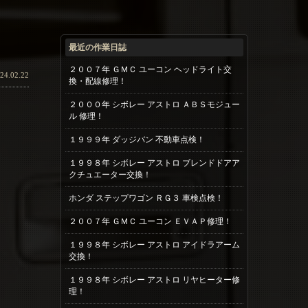
最近の作業日誌
２００７年 ＧＭＣ ユーコン ヘッドライト交
24.02.22
換・配線修理！
２０００年 シボレー アストロ ＡＢＳモジュー
ル 修理！
１９９９年 ダッジバン 不動車点検！
１９９８年 シボレー アストロ ブレンドドアア
クチュエーター交換！
ホンダ ステップワゴン ＲＧ３ 車検点検！
２００７年 ＧＭＣ ユーコン ＥＶＡＰ修理！
１９９８年 シボレー アストロ アイドラアーム
交換！
１９９８年 シボレー アストロ リヤヒーター修
理！