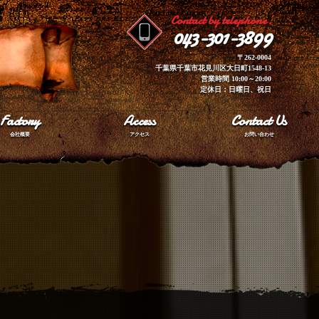
Contact by telephone.
043-301-3899
〒262-0004
千葉県千葉市花見川区大日町1548-13
営業時間 10:00～20:00
定休日：日曜日、祝日
Factory
Access
Contact Us
会社概要
アクセス
お問い合わせ