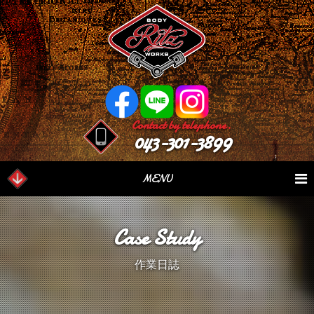
Contact by telephone.
043-301-3899
MENU
業務内容
Our Serivce
在庫車情報
Stock List
Case Study
パーツ情報
Parts Sales
作業日誌
Case Study
作業日誌
つぶやき
Blog
会社概要
Factory