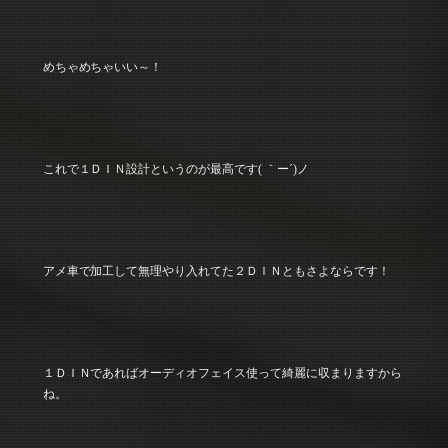
めちゃめちゃいい～！
これで１ＤＩＮ設計というのが最高です( ｀ー´)ノ
アメ車で加工して無理やり入れてた２ＤＩＮともさよならです！
１ＤＩＮであればオーディオフェイス使って綺麗に収まりますから
ね。