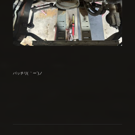
バッチリ( ｀ー´)ノ