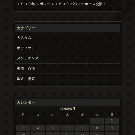
１９９０年 シボレー Ｃ１５００ パワステホース交換！
カテゴリー
カスタム
ボディケア
メンテナンス
車検・点検
鈑金・塗装
カレンダー
2026年8月
月
火
水
木
金
土
日
1
2
3
4
5
6
7
8
9