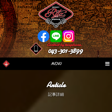
Contact by telephone.
043-301-3899
MENU
業務内容
Our Serivce
在庫車情報
Stock List
Article
パーツ情報
Parts Sales
作業日誌
Case Study
記事詳細
つぶやき
Blog
会社概要
Factory