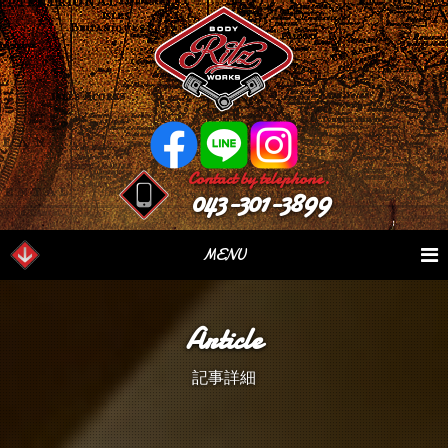
Contact by telephone.
043-301-3899
MENU
業務内容
Our Serivce
在庫車情報
Stock List
Article
パーツ情報
Parts Sales
作業日誌
Case Study
記事詳細
つぶやき
Blog
会社概要
Factory