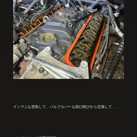
インマニも塗装して、バルブカバーも錆び錆びから交換して、、、