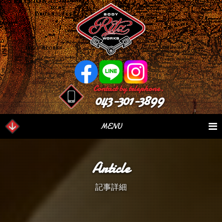
Contact by telephone.
043-301-3899
MENU
業務内容
Our Serivce
在庫車情報
Stock List
Article
パーツ情報
Parts Sales
作業日誌
Case Study
記事詳細
つぶやき
Blog
会社概要
Factory