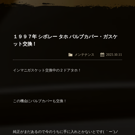
アクセス
Access
お問い合わせ
Contact Us
１９９７年 シボレー タホ バルブカバー・ガスケ
ット交換！
メンテナンス
2025.10.11
インマニガスケット交換中の２ドアタホ！
この機会にバルブカバーも交換！
純正がまだあるので今のうちに手に入れとかないとです( ｀ー´)ノ