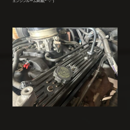
エンジンルーム綺麗(*”▽”)