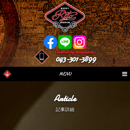
Contact by telephone.
043-301-3899
MENU
業務内容
Our Serivce
在庫車情報
Stock List
Article
パーツ情報
Parts Sales
作業日誌
Case Study
記事詳細
つぶやき
Blog
会社概要
Factory