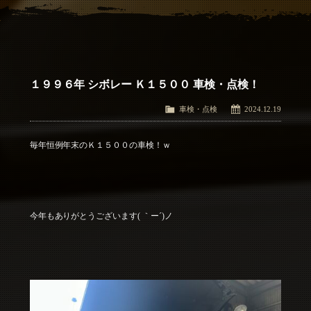
アクセス
Access
お問い合わせ
Contact Us
１９９６年 シボレー Ｋ１５００ 車検・点検！
車検・点検
2024.12.19
毎年恒例年末のＫ１５００の車検！ｗ
今年もありがとうございます( ｀ー´)ノ