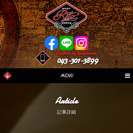
Contact by telephone.
043-301-3899
MENU
業務内容
Our Serivce
在庫車情報
Stock List
Article
パーツ情報
Parts Sales
作業日誌
Case Study
記事詳細
つぶやき
Blog
会社概要
Factory