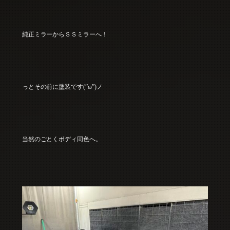
純正ミラーからＳＳミラーへ！
っとその前に塗装です(”ω”)ノ
当然のごとくボディ同色へ。