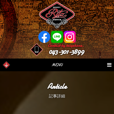
Contact by telephone.
043-301-3899
MENU
業務内容
Our Serivce
在庫車情報
Stock List
Article
パーツ情報
Parts Sales
作業日誌
Case Study
記事詳細
つぶやき
Blog
会社概要
Factory