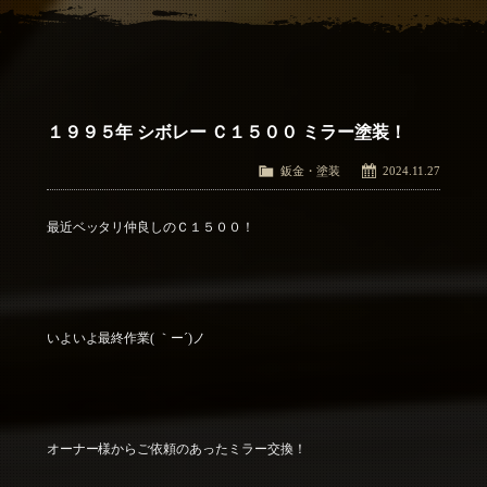
アクセス
Access
お問い合わせ
Contact Us
１９９５年 シボレー Ｃ１５００ ミラー塗装！
鈑金・塗装
2024.11.27
最近ベッタリ仲良しのＣ１５００！
いよいよ最終作業( ｀ー´)ノ
オーナー様からご依頼のあったミラー交換！