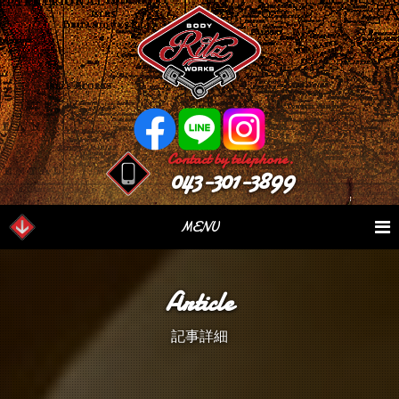
Contact by telephone.
043-301-3899
MENU
業務内容
Our Serivce
在庫車情報
Stock List
Article
パーツ情報
Parts Sales
作業日誌
Case Study
記事詳細
つぶやき
Blog
会社概要
Factory