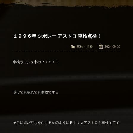
アクセス
Access
お問い合わせ
Contact Us
１９９６年 シボレー アストロ 車検点検！
車検・点検
2024.09.09
車検ラッシュ中のＲｉｔｚ！
明けても暮れても車検ですｗ
そこに追い打ちをかけるかのようにＲｉｔｚアストロも車検”(-“”-)”