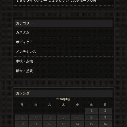
１９９０年 シボレー Ｃ１５００ パワステホース交換！
カテゴリー
カスタム
ボディケア
メンテナンス
車検・点検
鈑金・塗装
カレンダー
2026年8月
月
火
水
木
金
土
日
1
2
3
4
5
6
7
8
9
10
11
12
13
14
15
16