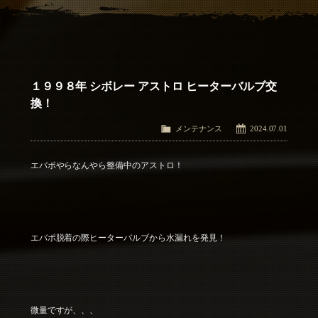
アクセス
Access
お問い合わせ
Contact Us
１９９８年 シボレー アストロ ヒーターバルブ交
換！
メンテナンス
2024.07.01
エバポやらなんやら整備中のアストロ！
エバポ脱着の際ヒーターバルブから水漏れを発見！
微量ですが、、、