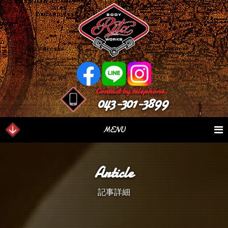
Contact by telephone.
043-301-3899
MENU
業務内容
Our Serivce
在庫車情報
Stock List
Article
パーツ情報
Parts Sales
作業日誌
Case Study
記事詳細
つぶやき
Blog
会社概要
Factory