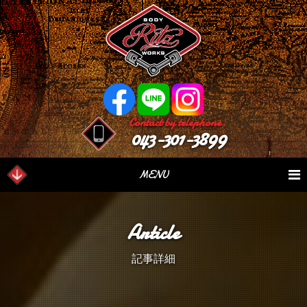
Contact by telephone.
043-301-3899
MENU
業務内容
Our Serivce
在庫車情報
Stock List
Article
パーツ情報
Parts Sales
作業日誌
Case Study
記事詳細
つぶやき
Blog
会社概要
Factory