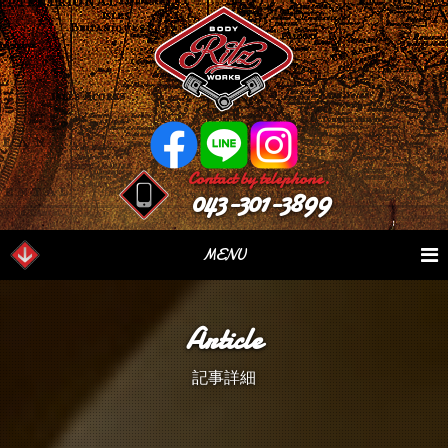
Contact by telephone.
043-301-3899
MENU
業務内容
Our Serivce
在庫車情報
Stock List
Article
パーツ情報
Parts Sales
作業日誌
Case Study
記事詳細
つぶやき
Blog
会社概要
Factory