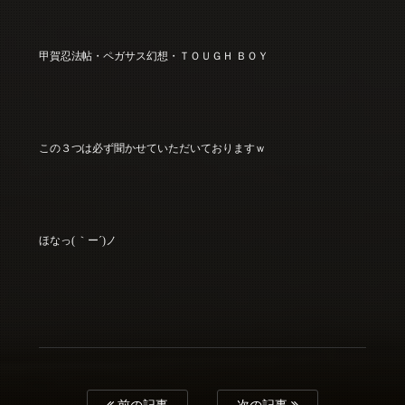
甲賀忍法帖・ペガサス幻想・ＴＯＵＧＨ ＢＯＹ
この３つは必ず聞かせていただいておりますｗ
ほなっ( ｀ー´)ノ