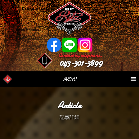
Contact by telephone.
043-301-3899
MENU
業務内容
Our Serivce
在庫車情報
Stock List
Article
パーツ情報
Parts Sales
作業日誌
Case Study
記事詳細
つぶやき
Blog
会社概要
Factory