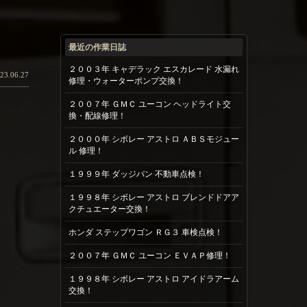
最近の作業日誌
２００３年 キャデラック エスカレード 水漏れ
23.06.27
修理・ウォーターポンプ交換！
２００７年 ＧＭＣ ユーコン ヘッドライト交
換・配線修理！
２０００年 シボレー アストロ ＡＢＳモジュー
ル 修理！
１９９９年 ダッジバン 不動車点検！
１９９８年 シボレー アストロ ブレンドドアア
クチュエーター交換！
ホンダ ステップワゴン ＲＧ３ 車検点検！
２００７年 ＧＭＣ ユーコン ＥＶＡＰ修理！
１９９８年 シボレー アストロ アイドラアーム
交換！