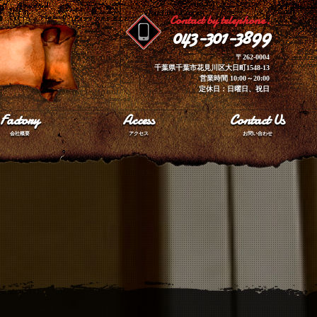
Contact by telephone.
043-301-3899
〒262-0004
千葉県千葉市花見川区大日町1548-13
営業時間 10:00～20:00
定休日：日曜日、祝日
Factory
Access
Contact Us
会社概要
アクセス
お問い合わせ