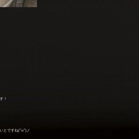
す！
ですね(”ω”)ノ