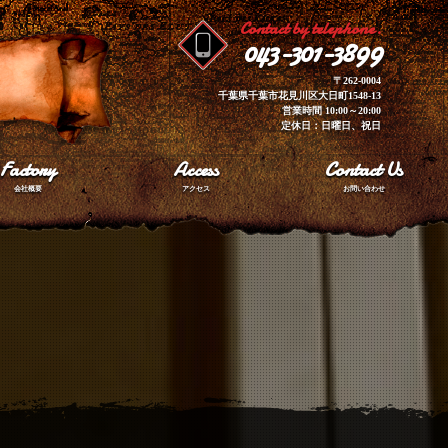
Contact by telephone.
043-301-3899
〒262-0004
千葉県千葉市花見川区大日町1548-13
営業時間 10:00～20:00
定休日：日曜日、祝日
Factory
Access
Contact Us
会社概要
アクセス
お問い合わせ