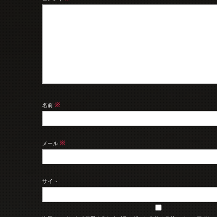
※
名前
※
メール
サイト