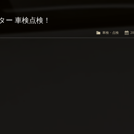
ター 車検点検！
車検・点検
20