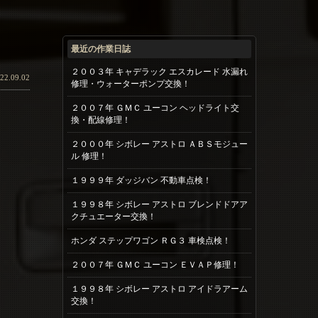
最近の作業日誌
２００３年 キャデラック エスカレード 水漏れ
22.09.02
修理・ウォーターポンプ交換！
２００７年 ＧＭＣ ユーコン ヘッドライト交
換・配線修理！
２０００年 シボレー アストロ ＡＢＳモジュー
ル 修理！
１９９９年 ダッジバン 不動車点検！
１９９８年 シボレー アストロ ブレンドドアア
クチュエーター交換！
ホンダ ステップワゴン ＲＧ３ 車検点検！
２００７年 ＧＭＣ ユーコン ＥＶＡＰ修理！
１９９８年 シボレー アストロ アイドラアーム
交換！