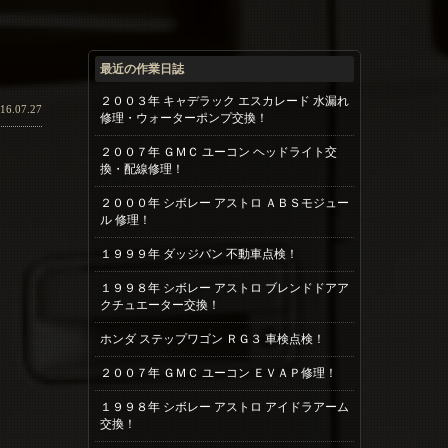
最近の作業日誌
２００３年 キャデラック エスカレード 水漏れ
16.07.27
修理・ウォーターポンプ交換！
２００７年 ＧＭＣ ユーコン ヘッドライト交
換・配線修理！
２０００年 シボレー アストロ ＡＢＳモジュー
ル 修理！
１９９９年 ダッジバン 不動車点検！
１９９８年 シボレー アストロ ブレンドドアア
クチュエーター交換！
ホンダ ステップワゴン ＲＧ３ 車検点検！
２００７年 ＧＭＣ ユーコン ＥＶＡＰ修理！
１９９８年 シボレー アストロ アイドラアーム
交換！