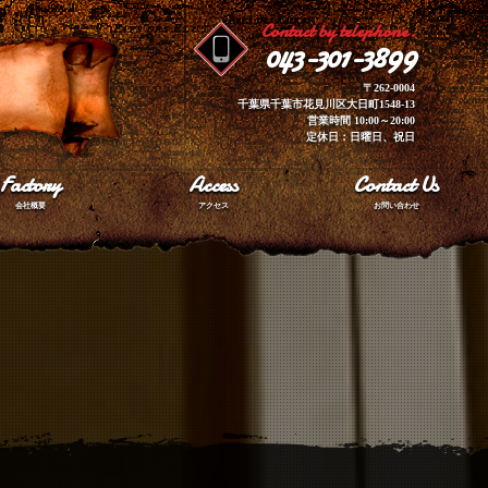
Contact by telephone.
043-301-3899
〒262-0004
千葉県千葉市花見川区大日町1548-13
営業時間 10:00～20:00
定休日：日曜日、祝日
Factory
Access
Contact Us
会社概要
アクセス
お問い合わせ