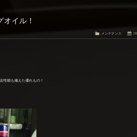
グオイル！
メンテナンス
20
去性能も備えた優れもの！