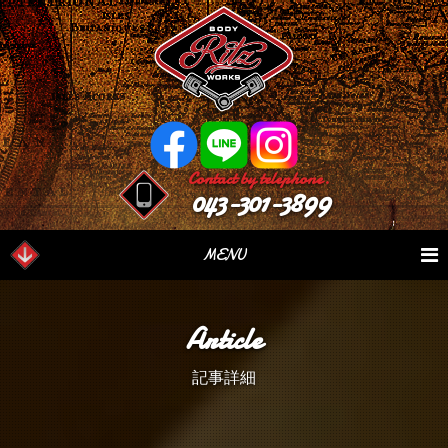
Contact by telephone.
043-301-3899
MENU
業務内容
Our Serivce
在庫車情報
Stock List
Article
パーツ情報
Parts Sales
作業日誌
Case Study
記事詳細
つぶやき
Blog
会社概要
Factory