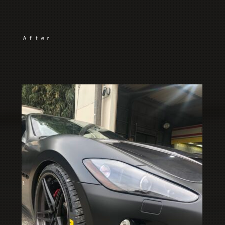
Ａｆｔｅｒ