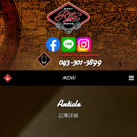
Contact by telephone.
043-301-3899
MENU
業務内容
Our Serivce
在庫車情報
Stock List
Article
パーツ情報
Parts Sales
作業日誌
Case Study
記事詳細
つぶやき
Blog
会社概要
Factory