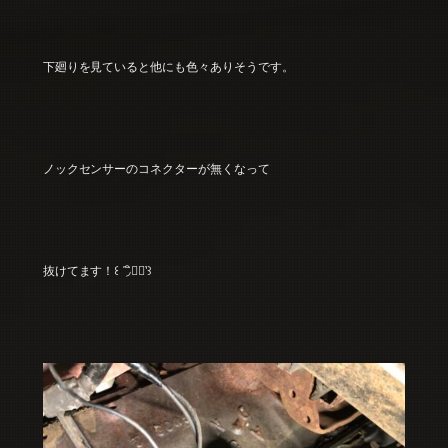
下廻りを見ていると他にも色々ありそうです。
ノックセンサーのコネクターが無くなって
抜けてます！꒰ ΄◞ิ◟ิ‵꒱