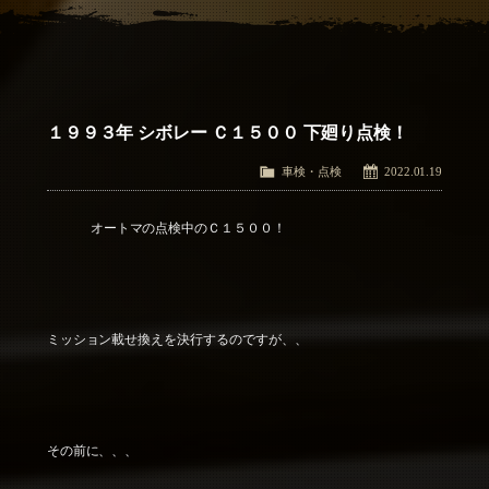
アクセス
Access
お問い合わせ
Contact Us
１９９３年 シボレー Ｃ１５００ 下廻り点検！
車検・点検
2022.01.19
オートマの点検中のＣ１５００！
ミッション載せ換えを決行するのですが、、
その前に、、、