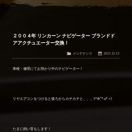
アクセス
Access
お問い合わせ
Contact Us
２００４年 リンカーン ナビゲーター ブランドド
アアクチュエーター交換！
メンテナンス
2021.12.13
車検・修理にてお預かり中のナビゲーター！
リヤエアコンをつけると後ろからカチカチと、、、꒰*✲ﾟᵅั ωᵅั ⋆꒱
たまに鈍い音もします！