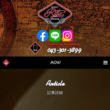
Contact by telephone.
043-301-3899
MENU
業務内容
Our Serivce
在庫車情報
Stock List
Article
パーツ情報
Parts Sales
作業日誌
Case Study
記事詳細
つぶやき
Blog
会社概要
Factory