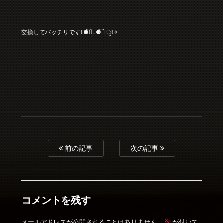
交換してバッチリです꒰⚈้̤͡ꇴ⚈้̤͡ ॢ꒱✧
前の記事
次の記事
コメントを残す
※
メールアドレスが公開されることはありません。
が付いて