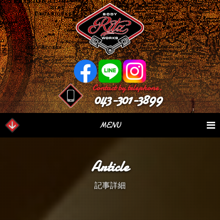
Contact by telephone.
043-301-3899
MENU
業務内容
Our Serivce
在庫車情報
Stock List
Article
パーツ情報
Parts Sales
作業日誌
Case Study
記事詳細
つぶやき
Blog
会社概要
Factory