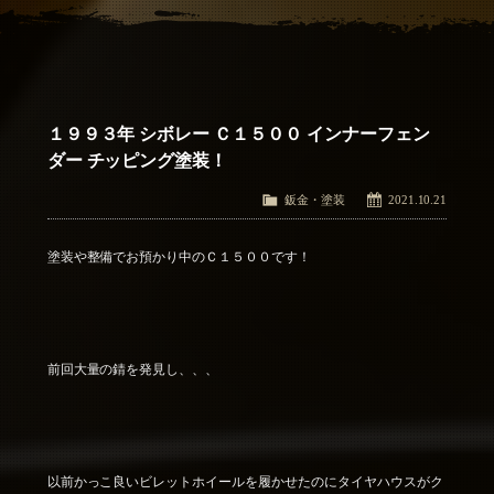
アクセス
Access
お問い合わせ
Contact Us
１９９３年 シボレー Ｃ１５００ インナーフェン
ダー チッピング塗装！
鈑金・塗装
2021.10.21
塗装や整備でお預かり中のＣ１５００です！
前回大量の錆を発見し、、、
以前かっこ良いビレットホイールを履かせたのにタイヤハウスがク