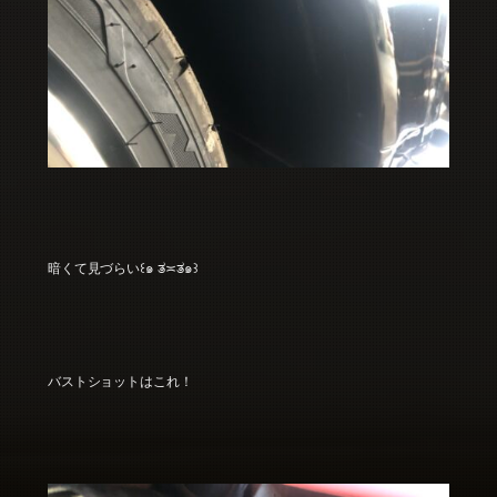
暗くて見づらい꒰๑ ತ≍ತ๑꒱
バストショットはこれ！