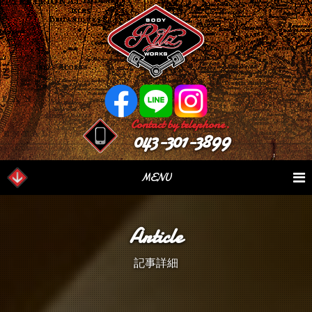
Contact by telephone.
043-301-3899
MENU
業務内容
Our Serivce
在庫車情報
Stock List
Article
パーツ情報
Parts Sales
作業日誌
Case Study
記事詳細
つぶやき
Blog
会社概要
Factory