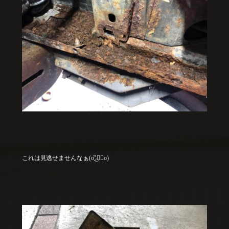
これは見逃せませんなぁ(o◞ิ‿◟ิo)