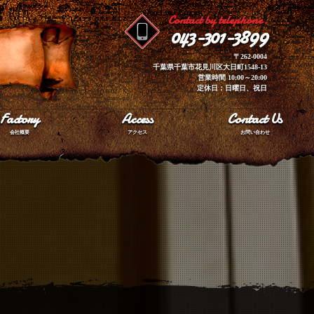
Contact by telephone.
043-301-3899
〒262-0004
千葉県千葉市花見川区大日町1548-13
営業時間 10:00～20:00
定休日：日曜日、祝日
Factory
Access
Contact Us
会社概要
アクセス
お問い合わせ