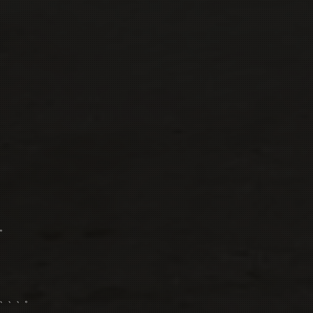
。
、、、。