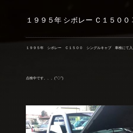
１９９５年 シボレー Ｃ１５００
１９９５年 シボレー Ｃ１５００ シングルキャブ 車検にて入
点検中です、、、(”◇”)ゞ