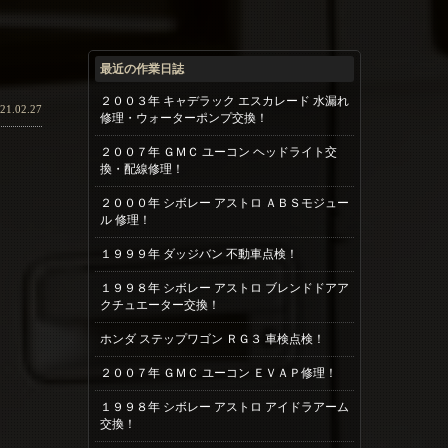
最近の作業日誌
２００３年 キャデラック エスカレード 水漏れ
21.02.27
修理・ウォーターポンプ交換！
２００７年 ＧＭＣ ユーコン ヘッドライト交
換・配線修理！
２０００年 シボレー アストロ ＡＢＳモジュー
ル 修理！
１９９９年 ダッジバン 不動車点検！
１９９８年 シボレー アストロ ブレンドドアア
クチュエーター交換！
ホンダ ステップワゴン ＲＧ３ 車検点検！
２００７年 ＧＭＣ ユーコン ＥＶＡＰ修理！
１９９８年 シボレー アストロ アイドラアーム
交換！