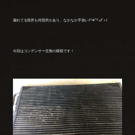
漏れてる箇所も何箇所かあり、なかなか手強い꒰*✲ﾟᵅั ωᵅั ⋆꒱
今回はコンデンサー交換の模様です！