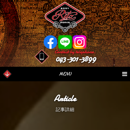
Contact by telephone.
043-301-3899
MENU
業務内容
Our Serivce
在庫車情報
Stock List
Article
パーツ情報
Parts Sales
作業日誌
Case Study
記事詳細
つぶやき
Blog
会社概要
Factory