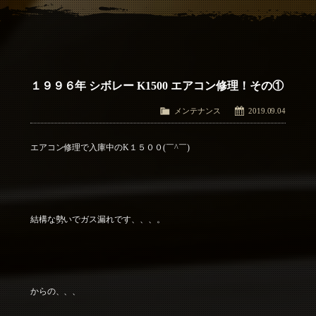
アクセス
Access
お問い合わせ
Contact Us
１９９６年 シボレー K1500 エアコン修理！その①
メンテナンス
2019.09.04
エアコン修理で入庫中のK１５００(￣^￣)ゞ
結構な勢いでガス漏れです、、、。
からの、、、