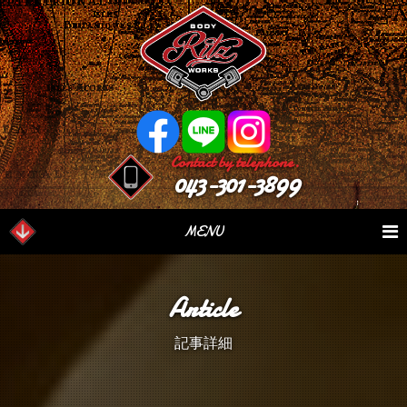
Contact by telephone.
043-301-3899
MENU
業務内容
Our Serivce
在庫車情報
Stock List
Article
パーツ情報
Parts Sales
作業日誌
Case Study
記事詳細
つぶやき
Blog
会社概要
Factory