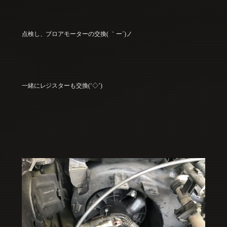
点検し、ブロアモーターの交換( ｀ー´)ノ
一緒にレジスターも交換(‘◇’)ゞ