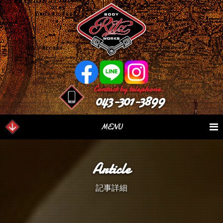
Contact by telephone.
043-301-3899
MENU
業務内容
Our Serivce
在庫車情報
Stock List
Article
パーツ情報
Parts Sales
作業日誌
Case Study
記事詳細
つぶやき
Blog
会社概要
Factory