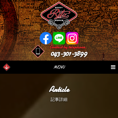
Contact by telephone.
043-301-3899
MENU
業務内容
Our Serivce
在庫車情報
Stock List
Article
パーツ情報
Parts Sales
作業日誌
Case Study
記事詳細
つぶやき
Blog
会社概要
Factory