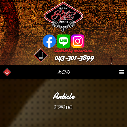
Contact by telephone.
043-301-3899
MENU
業務内容
Our Serivce
在庫車情報
Stock List
Article
パーツ情報
Parts Sales
作業日誌
Case Study
記事詳細
つぶやき
Blog
会社概要
Factory