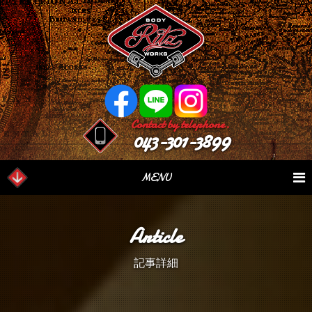
Contact by telephone.
043-301-3899
MENU
業務内容
Our Serivce
在庫車情報
Stock List
Article
パーツ情報
Parts Sales
作業日誌
Case Study
記事詳細
つぶやき
Blog
会社概要
Factory