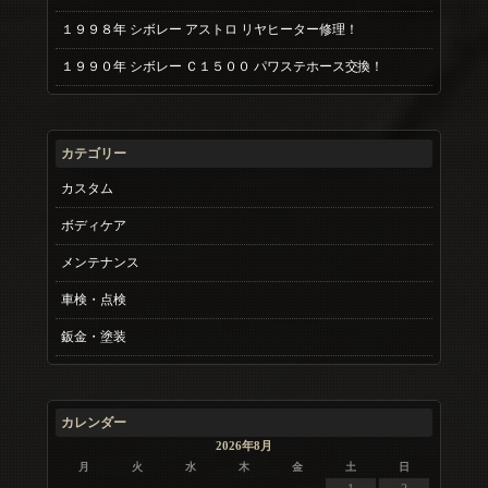
１９９８年 シボレー アストロ リヤヒーター修理！
１９９０年 シボレー Ｃ１５００ パワステホース交換！
カテゴリー
カスタム
ボディケア
メンテナンス
車検・点検
鈑金・塗装
カレンダー
2026年8月
月
火
水
木
金
土
日