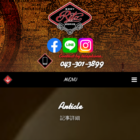
Contact by telephone.
043-301-3899
MENU
業務内容
Our Serivce
在庫車情報
Stock List
Article
パーツ情報
Parts Sales
作業日誌
Case Study
記事詳細
つぶやき
Blog
会社概要
Factory