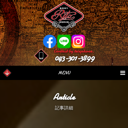
Contact by telephone.
043-301-3899
MENU
業務内容
Our Serivce
在庫車情報
Stock List
Article
パーツ情報
Parts Sales
作業日誌
Case Study
記事詳細
つぶやき
Blog
会社概要
Factory