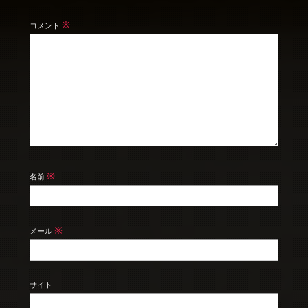
※
コメント
※
名前
※
メール
サイト