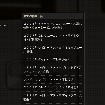
最近の作業日誌
２００３年 キャデラック エスカレード 水漏れ
17.01.27
修理・ウォーターポンプ交換！
２００７年 ＧＭＣ ユーコン ヘッドライト交
換・配線修理！
２０００年 シボレー アストロ ＡＢＳモジュー
ル 修理！
１９９９年 ダッジバン 不動車点検！
１９９８年 シボレー アストロ ブレンドドアア
クチュエーター交換！
ホンダ ステップワゴン ＲＧ３ 車検点検！
２００７年 ＧＭＣ ユーコン ＥＶＡＰ修理！
１９９８年 シボレー アストロ アイドラアーム
交換！