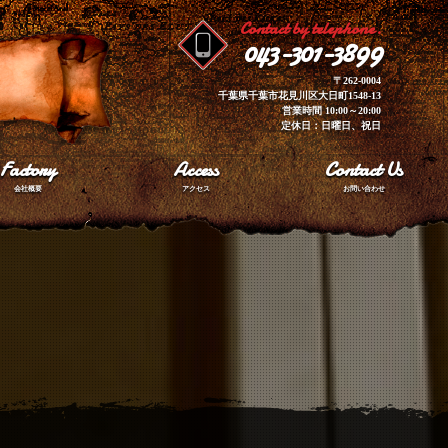
Contact by telephone.
043-301-3899
〒262-0004
千葉県千葉市花見川区大日町1548-13
営業時間 10:00～20:00
定休日：日曜日、祝日
Factory
Access
Contact Us
会社概要
アクセス
お問い合わせ