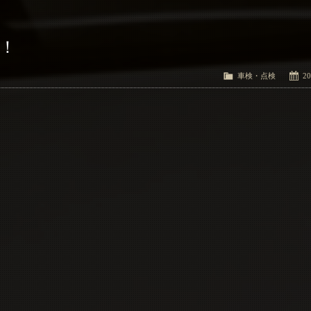
検！
車検・点検
20