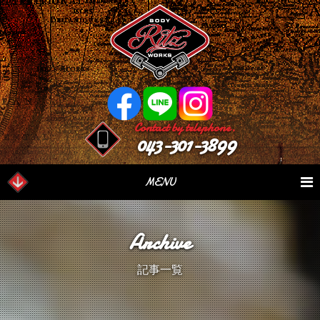
Contact by telephone.
043-301-3899
MENU
業務内容
Our Serivce
在庫車情報
Stock List
Archive
パーツ情報
Parts Sales
作業日誌
Case Study
記事一覧
つぶやき
Blog
会社概要
Factory