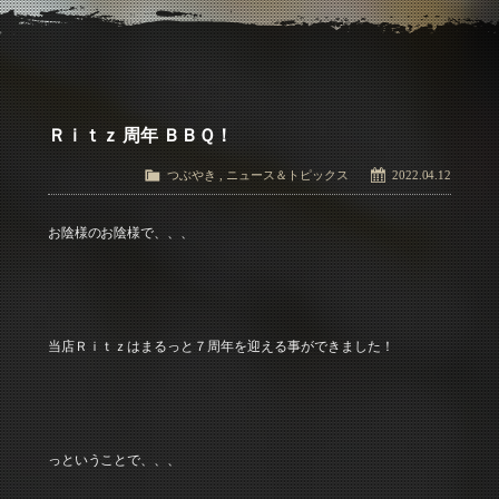
アクセス
Access
お問い合わせ
Contact Us
Ｒｉｔｚ 周年 ＢＢＱ！
つぶやき
,
ニュース＆トピックス
2022.04.12
お陰様のお陰様で、、、
当店Ｒｉｔｚはまるっと７周年を迎える事ができました！
っということで、、、