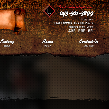
Contact by telephone.
043-301-3899
〒262-0004
千葉県千葉市花見川区大日町1548-13
営業時間 10:00～20:00
定休日：日曜日、祝日
Factory
Access
Contact Us
会社概要
アクセス
お問い合わせ