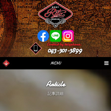
Contact by telephone.
043-301-3899
MENU
業務内容
Our Serivce
在庫車情報
Stock List
Article
パーツ情報
Parts Sales
作業日誌
Case Study
記事詳細
つぶやき
Blog
会社概要
Factory