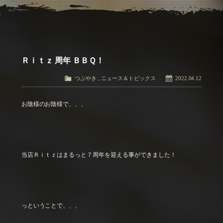
アクセス
Access
お問い合わせ
Contact Us
Ｒｉｔｚ 周年 ＢＢＱ！
つぶやき
,
ニュース＆トピックス
2022.04.12
お陰様のお陰様で、、、
当店Ｒｉｔｚはまるっと７周年を迎える事ができました！
っということで、、、