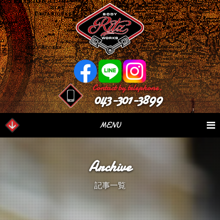
Contact by telephone.
043-301-3899
MENU
業務内容
Our Serivce
在庫車情報
Stock List
Archive
パーツ情報
Parts Sales
作業日誌
Case Study
記事一覧
つぶやき
Blog
会社概要
Factory