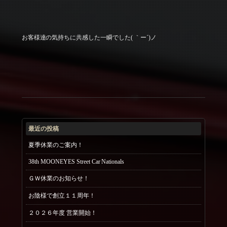
お客様達の気持ちに共感した一瞬でした( ｀ー´)ノ
最近の投稿
夏季休業のご案内！
38th MOONEYES Street Car Nationals
ＧＷ休業のお知らせ！
お陰様で創立１１周年！
２０２６年度 営業開始！