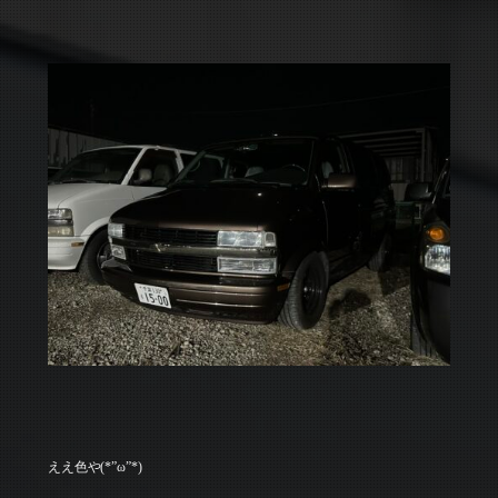
ええ色や(*”ω”*)