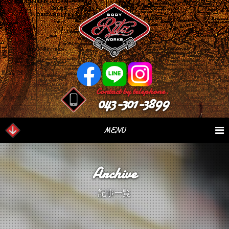
Contact by telephone.
043-301-3899
MENU
業務内容
Our Serivce
在庫車情報
Stock List
Archive
パーツ情報
Parts Sales
作業日誌
Case Study
記事一覧
つぶやき
Blog
会社概要
Factory