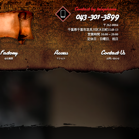
Contact by telephone.
043-301-3899
〒262-0004
千葉県千葉市花見川区大日町1548-13
営業時間 10:00～20:00
定休日：日曜日、祝日
Factory
Access
Contact Us
会社概要
アクセス
お問い合わせ