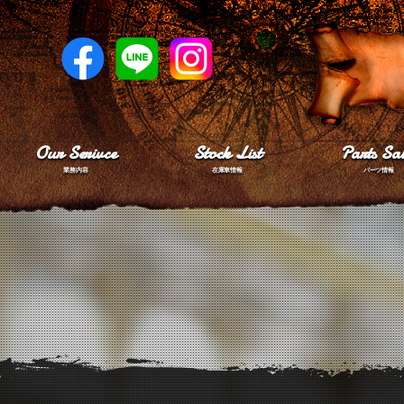
Our Serivce
Stock List
Parts Sal
業務内容
在庫車情報
パーツ情報