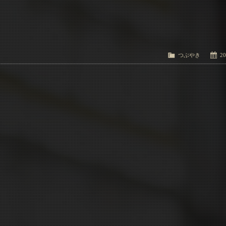
つぶやき
20