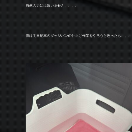
自然の力には敵いません、、、。
僕は明日納車のダッジバンの仕上げ作業をやろうと思ったら、、、