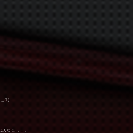
＿Ｔ)
こんなに、、、。