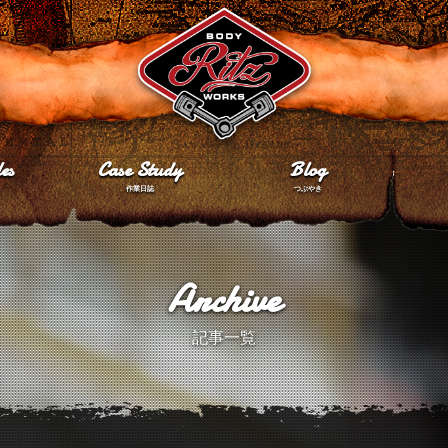
es
Case Study
Blog
作業日誌
つぶやき
Archive
記事一覧