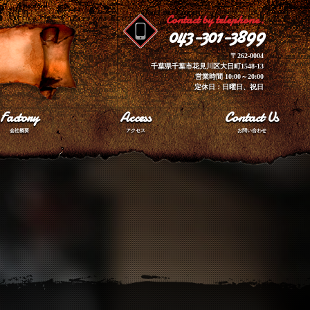
Contact by telephone.
043-301-3899
〒262-0004
千葉県千葉市花見川区大日町1548-13
営業時間 10:00～20:00
定休日：日曜日、祝日
Factory
Access
Contact Us
会社概要
アクセス
お問い合わせ