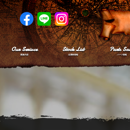
Our Serivce
Stock List
Parts Sal
業務内容
在庫車情報
パーツ情報