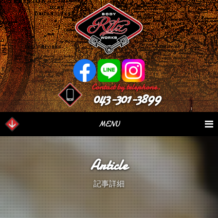
Contact by telephone.
043-301-3899
MENU
業務内容
Our Serivce
在庫車情報
Stock List
Article
パーツ情報
Parts Sales
作業日誌
Case Study
記事詳細
つぶやき
Blog
会社概要
Factory