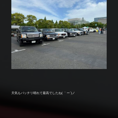
天気もバッチリ晴れて最高でしたね( ｀ー´)ノ