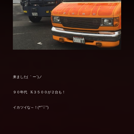
来ました( ｀ー´)ノ
９０年代 K３５００が２台も！
イカツイな～！(*”▽”)