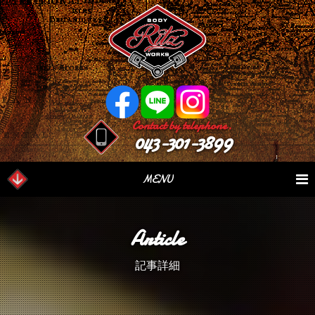
Contact by telephone.
043-301-3899
MENU
業務内容
Our Serivce
在庫車情報
Stock List
Article
パーツ情報
Parts Sales
作業日誌
Case Study
記事詳細
つぶやき
Blog
会社概要
Factory