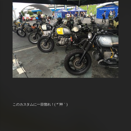
このカスタムに一目惚れ！( *´艸｀)