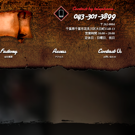
Contact by telephone.
043-301-3899
〒262-0004
千葉県千葉市花見川区大日町1548-13
営業時間 10:00～20:00
定休日：日曜日、祝日
Factory
Access
Contact Us
会社概要
アクセス
お問い合わせ