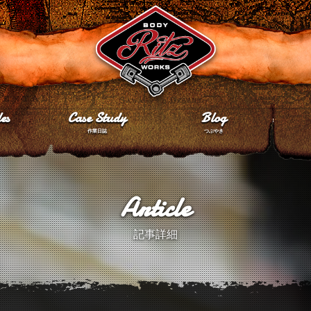
es
Case Study
Blog
作業日誌
つぶやき
Article
記事詳細