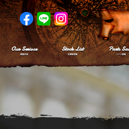
Our Serivce
Stock List
Parts Sal
業務内容
在庫車情報
パーツ情報