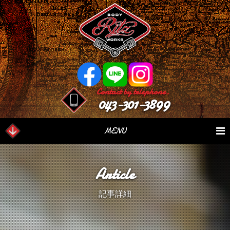
Contact by telephone.
043-301-3899
MENU
業務内容
Our Serivce
在庫車情報
Stock List
Article
パーツ情報
Parts Sales
作業日誌
Case Study
記事詳細
つぶやき
Blog
会社概要
Factory