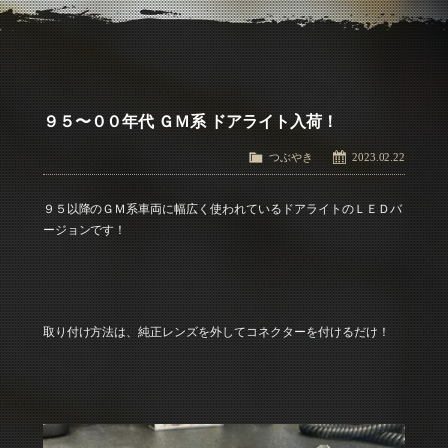
アクセス
Access
お問い合わせ
Contact Us
９５〜００年代 ＧＭ系 ドアライト入荷！
つぶやき
2023.02.22
９５以降のＧＭ系車両に幅広く使われているドアライトのＬＥＤバ
ージョンです！
取り付け方法は、純正レンズを外してコネクターを付けるだけ！