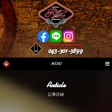
Contact by telephone.
043-301-3899
MENU
業務内容
Our Serivce
在庫車情報
Stock List
Article
パーツ情報
Parts Sales
作業日誌
Case Study
記事詳細
つぶやき
Blog
会社概要
Factory