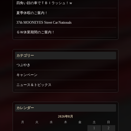
四角い顔の車でＴＢＩラッシュ！ｗ
夏季休暇のご案内！
37th MOONEYES Street Car Nationals
ＧＷ休業期間のご案内！
カテゴリー
つぶやき
キャンペーン
ニュース＆トピックス
カレンダー
2026年8月
月
火
水
木
金
土
日
1
2