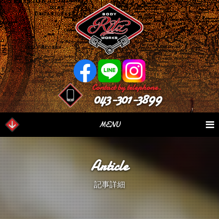
Contact by telephone.
043-301-3899
MENU
業務内容
Our Serivce
在庫車情報
Stock List
Article
パーツ情報
Parts Sales
作業日誌
Case Study
記事詳細
つぶやき
Blog
会社概要
Factory